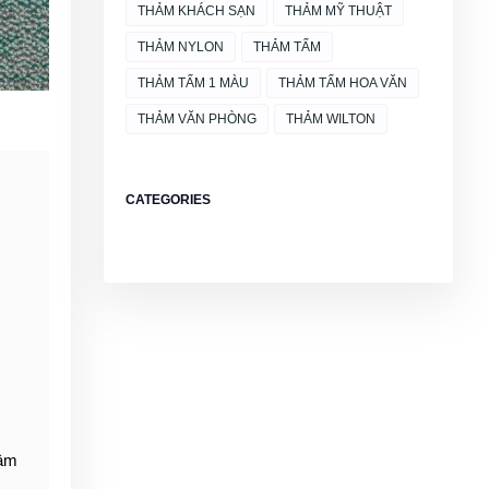
THẢM KHÁCH SẠN
THẢM MỸ THUẬT
THẢM NYLON
THẢM TẤM
THẢM TẤM 1 MÀU
THẢM TẤM HOA VĂN
THẢM VĂN PHÒNG
THẢM WILTON
CATEGORIES
tâm