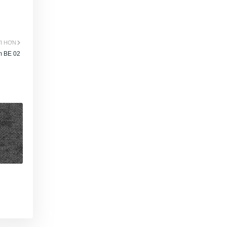
I HƠN
m BE 02