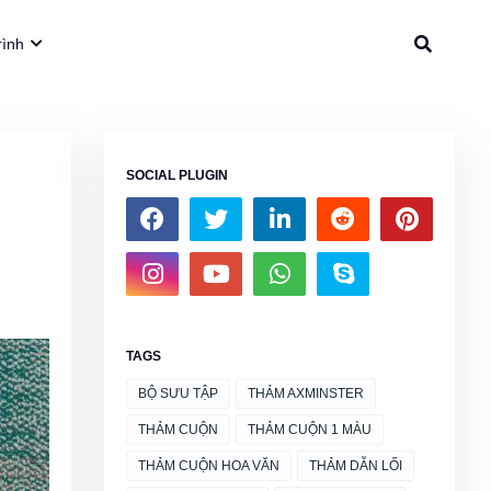
rình
SOCIAL PLUGIN
TAGS
BỘ SƯU TẬP
THẢM AXMINSTER
THẢM CUỘN
THẢM CUỘN 1 MÀU
THẢM CUỘN HOA VĂN
THẢM DẪN LỐI