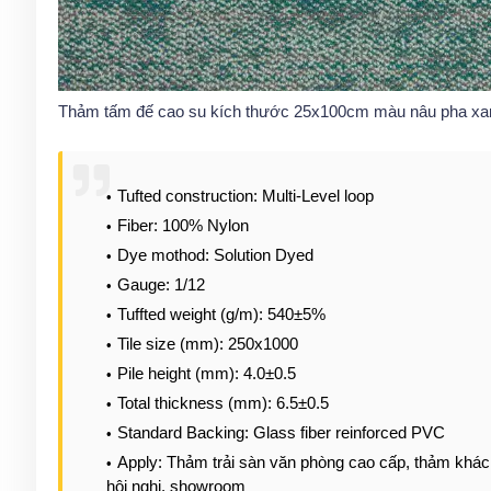
Thảm tấm đế cao su kích thước 25x100cm màu nâu pha xa
Tufted construction: Multi-Level loop
Fiber: 100% Nylon
Dye mothod: Solution Dyed
Gauge: 1/12
Tuffted weight (g/m): 540±5%
Tile size (mm): 250x1000
Pile height (mm): 4.0±0.5
Total thickness (mm): 6.5±0.5
Standard Backing: Glass fiber reinforced PVC
Apply: Thảm trải sàn văn phòng cao cấp, thảm khác
hội nghị, showroom