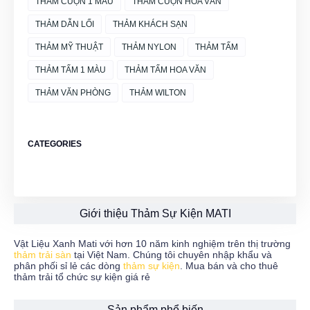
THẢM CUỘN 1 MÀU
THẢM CUỘN HOA VĂN
THẢM DẪN LỐI
THẢM KHÁCH SẠN
THẢM MỸ THUẬT
THẢM NYLON
THẢM TẤM
THẢM TẤM 1 MÀU
THẢM TẤM HOA VĂN
THẢM VĂN PHÒNG
THẢM WILTON
CATEGORIES
Giới thiệu Thảm Sự Kiện MATI
Vật Liệu Xanh Mati với hơn 10 năm kinh nghiệm trên thị trường
thảm trải sàn
tại Việt Nam. Chúng tôi chuyên nhập khẩu và
phân phối sỉ lẻ các dòng
thảm sự kiện
. Mua bán và cho thuê
thảm trải tổ chức sự kiện giá rẻ
Sản phẩm phổ biến