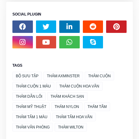
SOCIAL PLUGIN
TAGS
BỘ SƯU TẬP
THẢM AXMINSTER
THẢM CUỘN
THẢM CUỘN 1 MÀU
THẢM CUỘN HOA VĂN
THẢM DẪN LỐI
THẢM KHÁCH SẠN
THẢM MỸ THUẬT
THẢM NYLON
THẢM TẤM
THẢM TẤM 1 MÀU
THẢM TẤM HOA VĂN
THẢM VĂN PHÒNG
THẢM WILTON