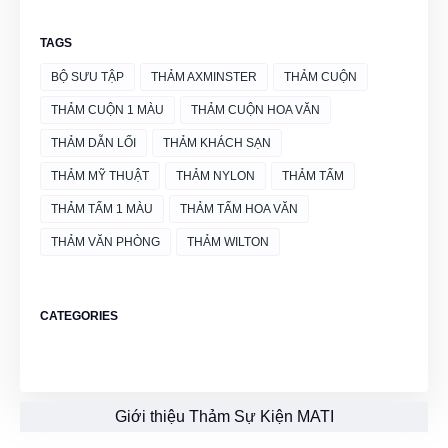
TAGS
BỘ SƯU TẬP
THẢM AXMINSTER
THẢM CUỘN
THẢM CUỘN 1 MÀU
THẢM CUỘN HOA VĂN
THẢM DẪN LỐI
THẢM KHÁCH SẠN
THẢM MỸ THUẬT
THẢM NYLON
THẢM TẤM
THẢM TẤM 1 MÀU
THẢM TẤM HOA VĂN
THẢM VĂN PHÒNG
THẢM WILTON
CATEGORIES
Giới thiệu Thảm Sự Kiện MATI