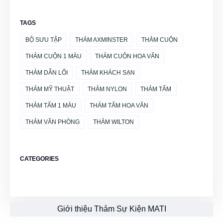
TAGS
BỘ SƯU TẬP
THẢM AXMINSTER
THẢM CUỘN
THẢM CUỘN 1 MÀU
THẢM CUỘN HOA VĂN
THẢM DẪN LỐI
THẢM KHÁCH SẠN
THẢM MỸ THUẬT
THẢM NYLON
THẢM TẤM
THẢM TẤM 1 MÀU
THẢM TẤM HOA VĂN
THẢM VĂN PHÒNG
THẢM WILTON
CATEGORIES
Giới thiệu Thảm Sự Kiện MATI